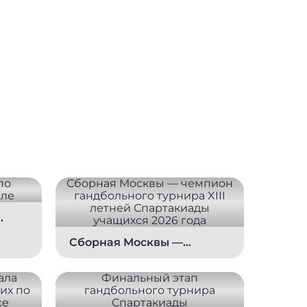
е
Сборная Москвы —
чемпион гандбольного
турнира XIII летней
Спартакиады учащихся
2026 года