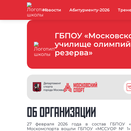
Новости
Абитуриенту-2026
Трен
ГБПОУ «Московск
училище олимпий
резерва»
ОБ ОРГАНИЗАЦИИ
27 февраля 2026 года в состав ГБПО
Москомспорта вошли ГБПОУ «МССУОР № 1»