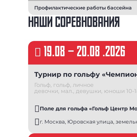
Профилактические работы бассейна
НАШИ СОРЕВНОВАНИЯ
19.08
–
20.08 .2026
Турнир по гольфу «Чемпио
Гольф, гольф, личное
девочки, мал., девушки, юноши 10-1
Поле для гольфа «Гольф Центр М
г. Москва, Юровская улица, земель