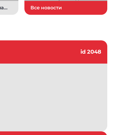
ла
Все новости
ших
се
id 2048