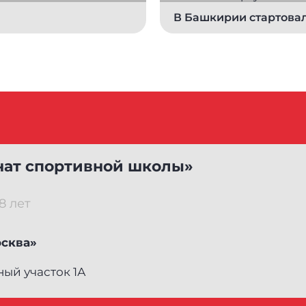
В Башкирии стартова
Спартакиада сильней
по велоспорту на шос
нат спортивной школы»
8 лет
осква»
ный участок 1А