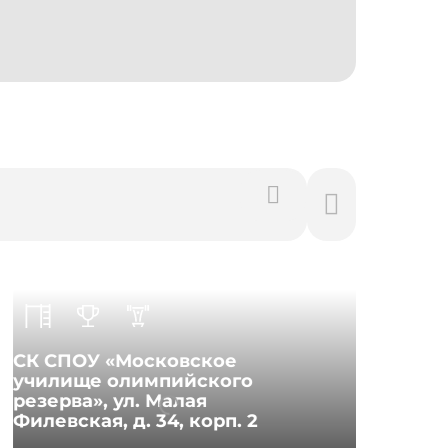
СК СПОУ «Московское
ФОК
училище олимпийского
оли
резерва», ул. Малая
Мала
Филевская, д. 34, корп. 2
2, с