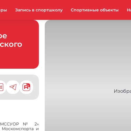
еры
Запись в спортшколу
Спортивные объекты
Н
ое
ского
У «МССУОР № 2»
 Москомспорта и