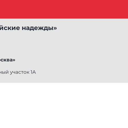
ийские надежды»
осква»
ный участок 1А