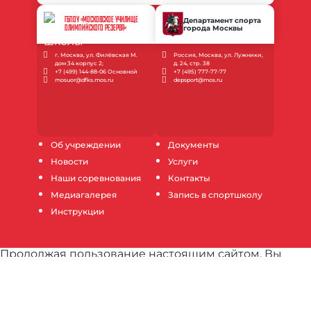
ГБПОУ «МОСКОВСКОЕ УЧИЛИЩЕ
Департамент спорта
города Москвы
ОЛИМПИЙСКОГО РЕЗЕРВА»
г. Москва, ул. Филёвская М.
Россия, Москва, ул. Лужники,
дом 34 корпус 2;
д. 24, стр. 38
+7 (499) 144-88-06 Основной
+7 (495) 777-77-77
mosuor@dfks.mos.ru
depsport@mos.ru
Об учреждении
Документы
Новости
Услуги
Наши соревнования
Контакты
Медиагалерея
Запись в спортшколу
Инструкции
Продолжая пользование настоящим сайтом, Вы
выражаете согласие на обработку Ваших данных
(файлов cookie) с использованием метрических
программ для повышения качества обслуживания и
обеспечения максимального удобства и комфорта